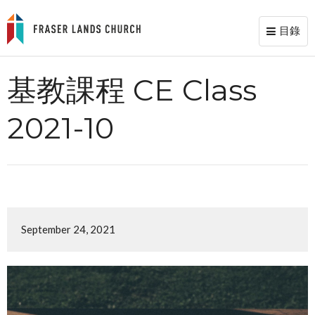
目錄
Toggl
naviga
基教課程 CE Class
2021-10
September 24, 2021