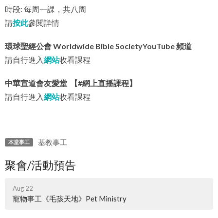
時段: 每周一課，共八周
請
按此
參閱詳情
環球聖經公會 Worldwide Bible SocietyYouTube 頻道
請自行進入
網站
收看課程
中華宣道會友愛堂 【#網上直播課程】
請自行進入
網站
收看課程
基教事工
本堂事工
聚會/活動預告
Aug 22
寵物事工《毛孩天地》Pet Ministry